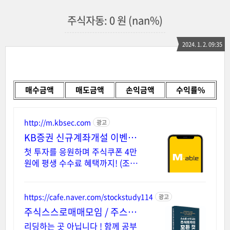
주식자동: 0 원 (nan%)
2024. 1. 2. 09:35
매수금액
매도금액
손익금액
수익률%
http://m.kbsec.com
광고
KB증권 신규계좌개설 이벤트
국내주식쿠폰 최대 5만원
첫 투자를 응원하며 주식쿠폰 4만
원에 평생 수수료 혜택까지! (조건
충족 시) Young 고객님은 국내주식
쿠폰 5만원! (1986년 이후 출생)
https://cafe.naver.com/stockstudy114
광고
주식스스로매매모임 / 주스모
스스로 공부법을 배웁니다 !
리딩하는 곳 아닙니다 ! 함께 공부