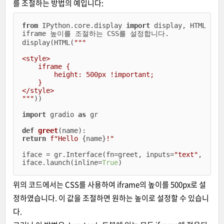
를 조절하는 방법의 예입니다:
from
 IPython.core.display 
import
 display, HTML

iframe 높이를 조절하는 CSS를 설정합니다.

display(HTML(
"""

<style>

    iframe {

        height: 500px !important; 

    }

</style>

"""
))

import
 gradio 
as
 gr

def
greet
(
name
):
return
f"Hello 
{name}
!"
iface = gr.Interface(fn=greet, inputs=
"text"
, outp
iface.launch(inline=
True
위의 코드에서는 CSS를 사용하여 iframe의 높이를 500px로 설
정하였습니다. 이 값을 조절하면 원하는 높이로 설정할 수 있습니
다.