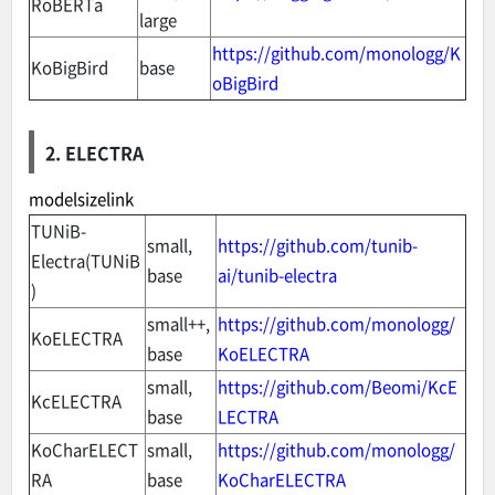
RoBERTa
large
https://github.com/monologg/K
KoBigBird
base
oBigBird
2. ELECTRA
modelsizelink
TUNiB-
small,
https://github.com/tunib-
Electra(TUNiB
base
ai/tunib-electra
)
small++,
https://github.com/monologg/
KoELECTRA
base
KoELECTRA
small,
https://github.com/Beomi/KcE
KcELECTRA
base
LECTRA
KoCharELECT
small,
https://github.com/monologg/
RA
base
KoCharELECTRA