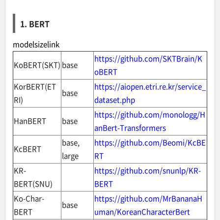
1. BERT
modelsizelink
https://github.com/SKTBrain/K
KoBERT(SKT)
base
oBERT
KorBERT(ET
https://aiopen.etri.re.kr/service_
base
RI)
dataset.php
https://github.com/monologg/H
HanBERT
base
anBert-Transformers
base,
https://github.com/Beomi/KcBE
KcBERT
large
RT
KR-
https://github.com/snunlp/KR-
BERT(SNU)
BERT
Ko-Char-
https://github.com/MrBananaH
base
BERT
uman/KoreanCharacterBert