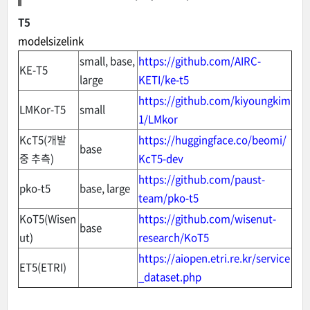
T5
modelsizelink
small, base,
https://github.com/AIRC-
KE-T5
large
KETI/ke-t5
https://github.com/kiyoungkim
LMKor-T5
small
1/LMkor
KcT5(개발
https://huggingface.co/beomi/
base
중 추측)
KcT5-dev
https://github.com/paust-
pko-t5
base, large
team/pko-t5
KoT5(Wisen
https://github.com/wisenut-
base
ut)
research/KoT5
https://aiopen.etri.re.kr/service
ET5(ETRI)
_dataset.php