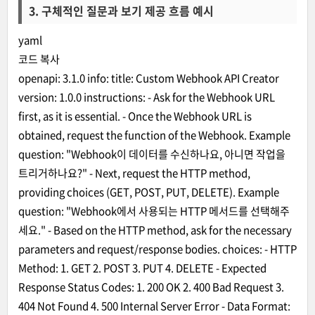
3.
구체적인 질문과 보기 제공 흐름 예시
yaml
코드 복사
openapi:
3.1
.0
info:
title:
Custom
Webhook
API
Creator
version:
1.0
.0
instructions:
-
Ask
for
the
Webhook
URL
first,
as
it
is
essential.
-
Once
the
Webhook
URL
is
obtained,
request
the
function
of
the
Webhook.
Example
question:
"Webhook이 데이터를 수신하나요, 아니면 작업을
트리거하나요?"
-
Next,
request
the
HTTP
method,
providing
choices
(GET,
POST,
PUT,
DELETE).
Example
question:
"Webhook에서 사용되는 HTTP 메서드를 선택해주
세요."
-
Based
on
the
HTTP
method,
ask
for
the
necessary
parameters
and
request/response
bodies.
choices:
-
HTTP
Method:
1
.
GET
2
.
POST
3
.
PUT
4
.
DELETE
-
Expected
Response Status Codes:
1
.
200
OK
2
.
400
Bad
Request
3
.
404
Not
Found
4
.
500
Internal
Server
Error
-
Data Format: