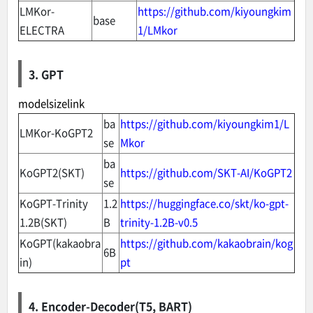
LMKor-
https://github.com/kiyoungkim
base
ELECTRA
1/LMkor
3. GPT
modelsizelink
ba
https://github.com/kiyoungkim1/L
LMKor-KoGPT2
se
Mkor
ba
KoGPT2(SKT)
https://github.com/SKT-AI/KoGPT2
se
KoGPT-Trinity
1.2
https://huggingface.co/skt/ko-gpt-
1.2B(SKT)
B
trinity-1.2B-v0.5
KoGPT(kakaobra
https://github.com/kakaobrain/kog
6B
in)
pt
4. Encoder-Decoder(T5, BART)