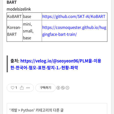
BART
modelsizelink
KoBART
base
https://github.com/SKT-AI/KoBART
mini,
Korean-
https://cosmoquester.github.io/hug
small,
BART
gingface-bart-train/
base
출처:
https://velog.io/@seoyeon96/PLM을-이용
한-한국어-혐오-표현-탐지-1.-현황-파악
1
구독하기
'
개발
>
Python
' 카테고리의 다른 글