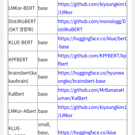
https://github.com/kiyoungkim1
LMKor-BERT
base
/LMkor
DistilKoBERT
https://github.com/monologg/D
(SKT 경량화)
istilKoBERT
https://huggingface.co/klue/bert
KLUE-BERT
base
-base
https://github.com/KPFBERT/kp
KPFBERT
base
fbert
brainsbert(ka
https://huggingface.co/hyunwo
base
kaobrain)
ongko/brainsbert-base
https://github.com/MrBananaH
KalBert
base
uman/KalBert
https://github.com/kiyoungkim1
LMKor-Albert
base
/LMkor
small,
KLUE-
base,
https://huggingface.co/klue