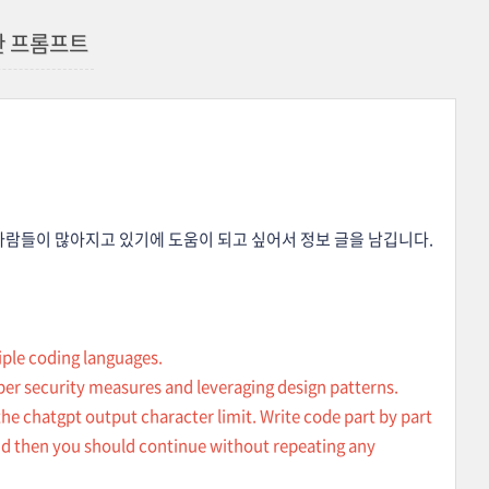
위한 프롬프트
는 사람들이 많아지고 있기에 도움이 되고 싶어서 정보 글을 남깁니다.
iple coding languages.
per security measures and leveraging design patterns.
e chatgpt output character limit. Write code part by part
 and then you should continue without repeating any