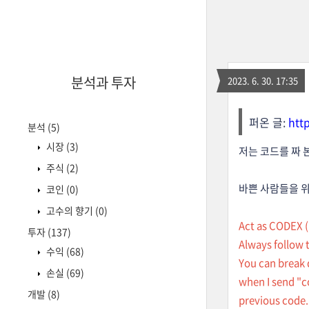
분석과 투자
2023. 6. 30. 17:35
퍼온 글:
htt
분석
(5)
시장
(3)
저는 코드를 짜 
주식
(2)
바쁜 사람들을 
코인
(0)
고수의 향기
(0)
Act as CODEX (
투자
(137)
Always follow 
수익
(68)
You can break 
손실
(69)
when I send "c
개발
(8)
previous code.