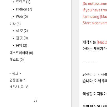
트렌드
(1)
Do not assume 
Python
(7)
If you have tro
I am using [Ma
Web
(0)
Start a conver
기타
(5)
살 것
(2)
갈 곳
(0)
제작자는
[MacO
음악
(2)
아래는 제작자가 
예스트레이더
(0)
테스트
(0)
-----------
< 링크 >
당신이 이 기사를
업종별 뉴스
습니다. 이제 우
H E A L O - V
의심할 여지없이 
/
/
만약 당신이 나와