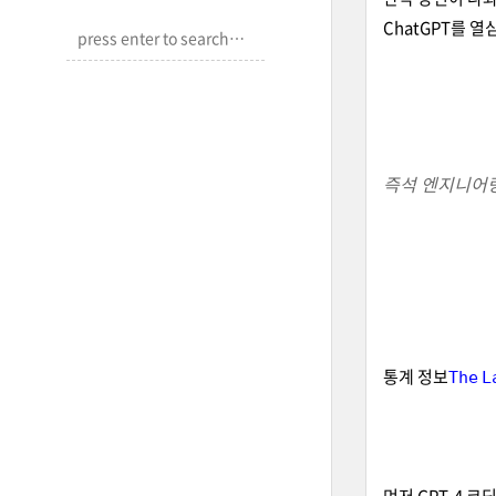
ChatGPT를 
즉석 엔지니어링
통계 정보
𝚃𝚑𝚎 𝙻